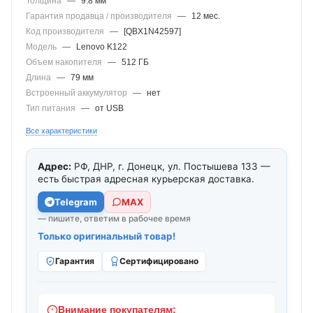
Толщина
—
9.8 мм
Гарантия продавца / производителя
—
12 мес.
Код производителя
—
[QBX1N42597]
Модель
—
Lenovo K122
Объем накопителя
—
512 ГБ
Длина
—
79 мм
Встроенный аккумулятор
—
нет
Тип питания
—
от USB
Все характеристики
Адрес:
РФ, ДНР, г. Донецк, ул. Постышева 133 —
есть быстрая адресная курьерская доставка.
Telegram
МАХ
— пишите, ответим в рабочее время
Только оригинальный товар!
Гарантия
Сертифицировано
Внимание покупателям: