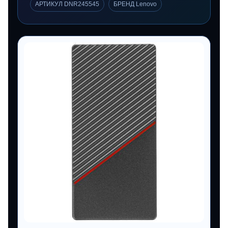
АРТИКУЛ DNR245545
БРЕНД Lenovo